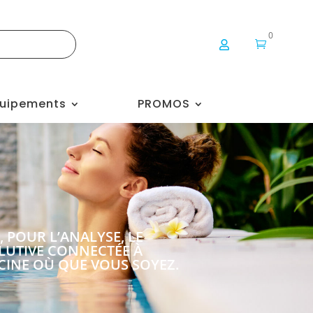
0


uipements
PROMOS
POUR L’ANALYSE, LE
OLUTIVE CONNECTÉE À
CINE OÙ QUE VOUS SOYEZ.