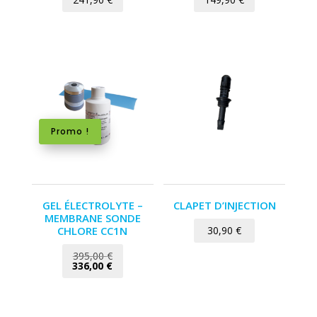
Promo !
GEL ÉLECTROLYTE –
CLAPET D’INJECTION
MEMBRANE SONDE
CHLORE CC1N
30,90
€
Le
395,00
€
prix
Le
336,00
€
initial
prix
était :
actuel
395,00 €.
est :
336,00 €.