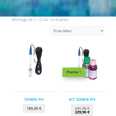
Affichage de 1–12 sur 14 résultats
Promo !
SONDE PH
KIT SONDE PH
Le
189,90
€
241,70
€
prix
Le
229,90
€
initial
prix