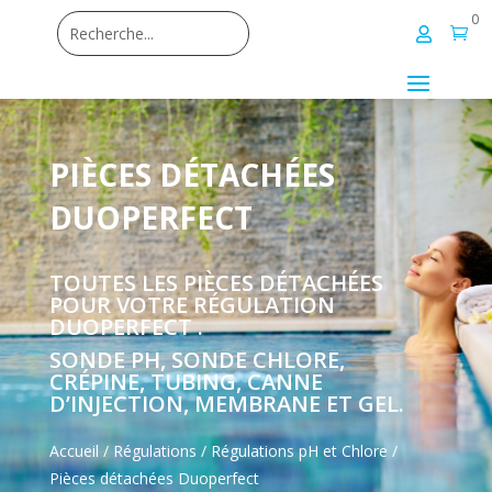
0


PIÈCES DÉTACHÉES
DUOPERFECT
TOUTES LES PIÈCES DÉTACHÉES
POUR VOTRE RÉGULATION
DUOPERFECT .
SONDE PH, SONDE CHLORE,
CRÉPINE, TUBING, CANNE
D’INJECTION, MEMBRANE ET GEL.
Accueil
/
Régulations
/
Régulations pH et Chlore
/
Pièces détachées Duoperfect