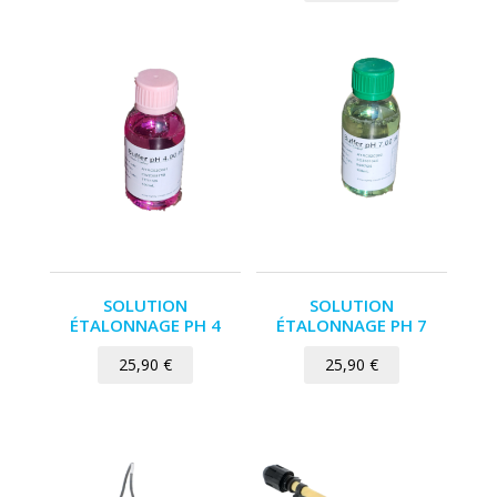
était :
actuel
241,70 €.
est :
229,90 €.
SOLUTION
SOLUTION
ÉTALONNAGE PH 4
ÉTALONNAGE PH 7
25,90
€
25,90
€