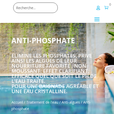
0


ANTI-PHOSPHATE
ELIMINE LES PHOSPHATES, PRIVE
AINSI LES ALGUES DE LEUR
NOURRITURE FAVORITE , NON
MOUSSANT. EFFET CLARIFIANT,
EFFICACE QUEL QUE SOIT LE PH DE
L’EAU TRAITÉ.
POUR UNE BAIGNADE AGRÉABLE ET
UNE EAU CRISTALLINE.
Accueil
/
Traitement de l'eau
/
Anti-algues
/ Anti-
phosphate