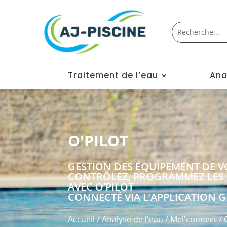
Traitement de l’eau
Ana
O'PILOT
GESTION DES ÉQUIPEMENT DE VO
CONTRÔLEZ, PROGRAMMEZ LES 
AVEC O’PILOT
CONNECTÉ VIA L’APPLICATION 
Accueil
/
Analyse de l'eau
/
Mel'connect
/ 