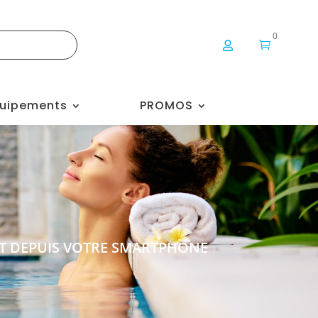
0


uipements
PROMOS
NT DEPUIS VOTRE SMARTPHONE