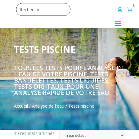
0


TESTS PISCINE
TOUS LES TESTS POUR L’ANALYSE DE
L’EAU DE VOTRE PISCINE, TESTS
BANDELETTES, TESTS LIQUIDES,
TESTS DIGITAUX. POUR UNE
ANALYSE RAPIDE DE VOTRE EAU
.
Accueil
/
Analyse de l'eau
/ Tests piscine
10 résultats affichés