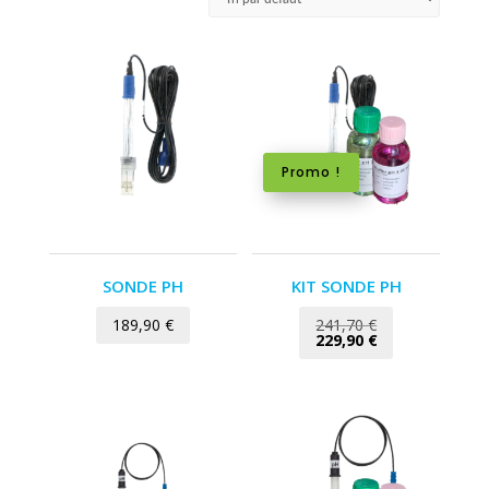
Promo !
SONDE PH
KIT SONDE PH
Le
189,90
€
241,70
€
prix
Le
229,90
€
initial
prix
était :
actuel
241,70 €.
est :
229,90 €.