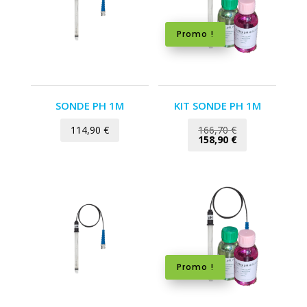
Promo !
SONDE PH 1M
KIT SONDE PH 1M
Le
114,90
€
166,70
€
prix
Le
158,90
€
initial
prix
était :
actuel
166,70 €.
est :
158,90 €.
Promo !