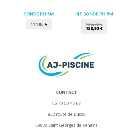
SONDE PH 5M
KIT SONDE PH 5M
Le
114,90
€
166,70
€
prix
Le
158,90
€
initial
prix
était :
actuel
166,70 €.
est :
158,90 €.
CONTACT
06 70 50 43 68
832 route de Bussy
69830 Saint Georges de Reneins