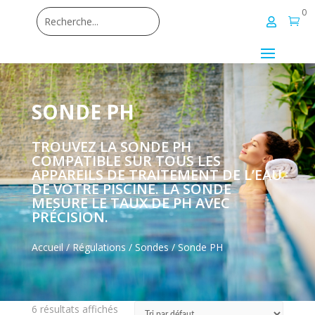
0


SONDE PH
TROUVEZ LA SONDE PH
COMPATIBLE SUR TOUS LES
APPAREILS DE TRAITEMENT DE L’EAU
DE VOTRE PISCINE. LA SONDE
MESURE LE TAUX DE PH AVEC
PRÉCISION.
Accueil
/
Régulations
/
Sondes
/ Sonde PH
6 résultats affichés