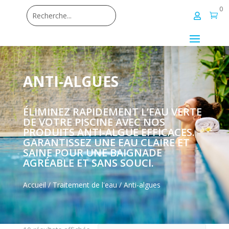
0


ANTI-ALGUES
ÉLIMINEZ RAPIDEMENT L’EAU VERTE
DE VOTRE PISCINE AVEC NOS
PRODUITS ANTI-ALGUE EFFICACES.
GARANTISSEZ UNE EAU CLAIRE ET
SAINE POUR UNE BAIGNADE
AGRÉABLE ET SANS SOUCI.
Accueil
/
Traitement de l'eau
/ Anti-algues