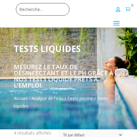
0


TESTS LIQUIDES
MESUREZ LE TAUX DE
DÉSINFECTANT ET LE PH GRÂCE À
NOS TESTS LIQUIDE PRÊTS À
L’EMPLOI.
Accueil
/
Analyse de l'eau
/
Tests piscine
/ Tests
liquides
4 résultats affichés