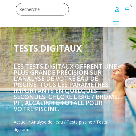
0


TESTS DIGITAUX
LES TESTS DIGITAUX OFFRENT UNE
PLUS GRANDE PRÉCISION SUR
L’ANALYSE DE VOTRE EAU DE
PISCINE. TOUS LES PARAMÈTRES
IMPORTANTS EN QUELQUES
SECONDES: CHLORE LIBRE / BROME,
PH, ALCALINITÉ TOTALE POUR
VOTRE PISCINE.
Accueil
/
Analyse de l'eau
/
Tests piscine
/ Tests
digitaux