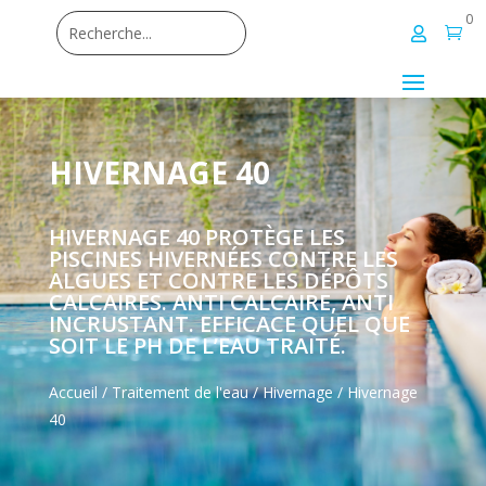
0


HIVERNAGE 40
HIVERNAGE 40 PROTÈGE LES
PISCINES HIVERNÉES CONTRE LES
ALGUES ET CONTRE LES DÉPÔTS
CALCAIRES. ANTI CALCAIRE, ANTI
INCRUSTANT. EFFICACE QUEL QUE
SOIT LE PH DE L’EAU TRAITÉ.
Accueil
/
Traitement de l'eau
/
Hivernage
/ Hivernage
40