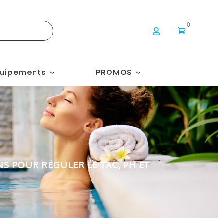
0


uipements
PROMOS
NS POUR RÉGULER LE TAC, PH ET