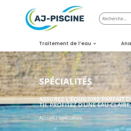
Traitement de l’eau
Ana
SPÉCIALITÉS
ASSUREZ L’ÉQUILIBRE PARFAIT D
TH. PROFITEZ D’UNE EAU CLAIRE
Accueil
/ Spécialités