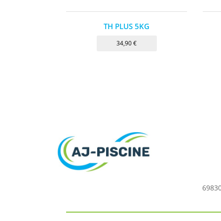
TH PLUS 5KG
34,90
€
69830