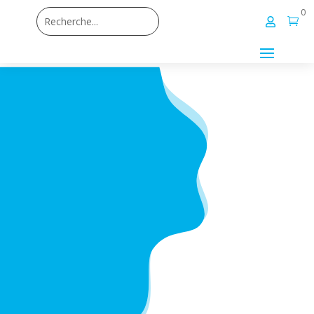
0

