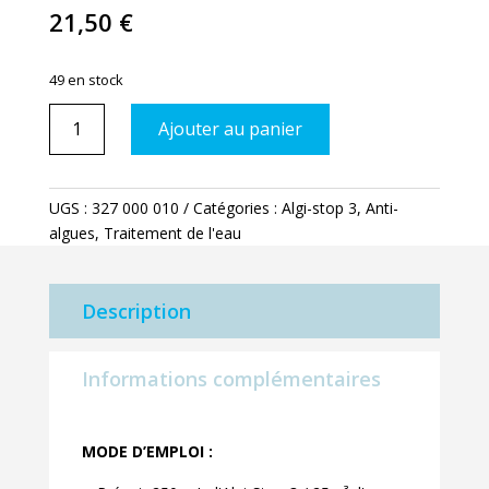
21,50
€
49 en stock
quantité
Ajouter au panier
de
Algi-
stop
UGS :
327 000 010
Catégories :
Algi-stop 3
,
Anti-
3
algues
,
Traitement de l'eau
1l
Description
Informations complémentaires
MODE D’EMPLOI :