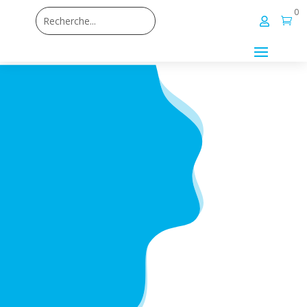
0

