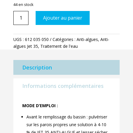
44 en stock
quantité
Ajouter au panier
de
Anti-
algues
UGS :
612 035 050
Catégories :
Anti-algues
,
Anti-
Jet
algues Jet 35
,
Traitement de l'eau
35
5l
Description
Informations complémentaires
MODE D’EMPLOI :
Avant le remplissage du bassin : pulvériser
sur les parois propres une solution à 4-10
% de JET 35 ANTI-ALGUE et laisser sécher.