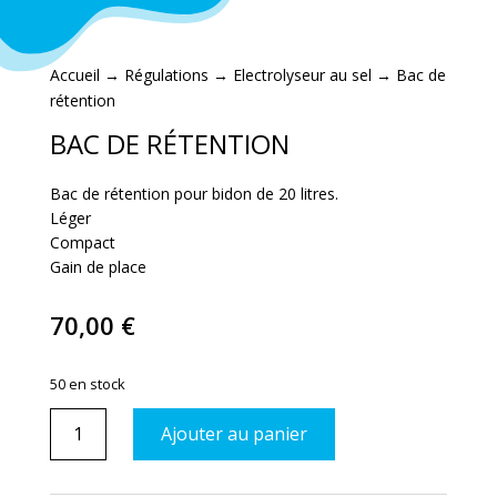
Accueil
→
Régulations
→
Electrolyseur au sel
→ Bac de
rétention
BAC DE RÉTENTION
Bac de rétention pour bidon de 20 litres.
Léger
Compact
Gain de place
70,00
€
50 en stock
quantité
Ajouter au panier
de
Bac
de