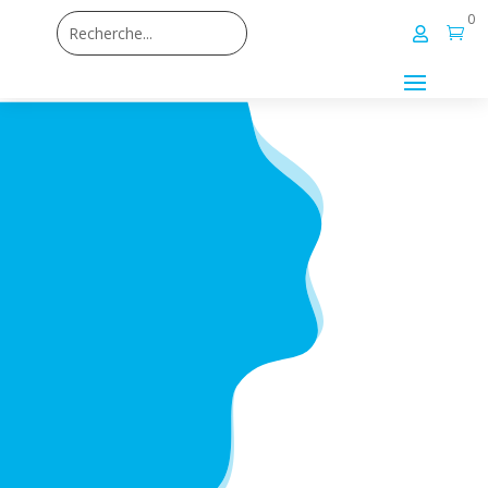
0

