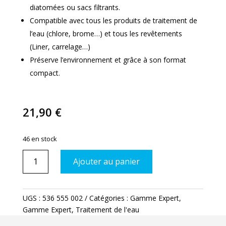
diatomées ou sacs filtrants.
Compatible avec tous les produits de traitement de
l’eau (chlore, brome…) et tous les revêtements
(Liner, carrelage…)
Préserve l’environnement et grâce à son format
compact.
21,90
€
46 en stock
quantité
Ajouter au panier
de
Eau
Trouble
UGS :
536 555 002
Catégories :
Gamme Expert
,
Gamme Expert
,
Traitement de l'eau