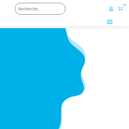
0

