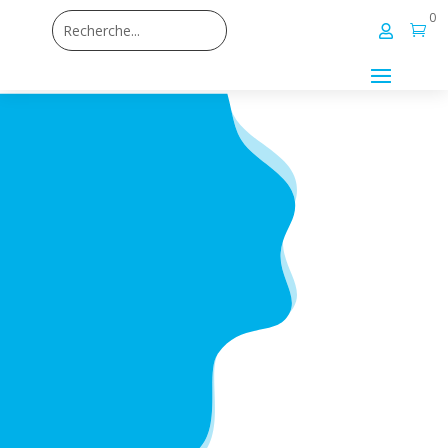
0

