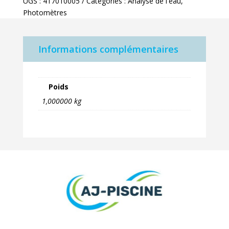
UGS :
417010005
Catégories :
Analyse de l'eau
,
PC03/06
Photomètres
par
5
Informations complémentaires
Poids
1,000000 kg