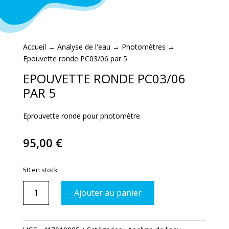
Accueil
→
Analyse de l'eau
→
Photomètres
→
Epouvette ronde PC03/06 par 5
EPOUVETTE RONDE PC03/06
PAR 5
Eprouvette ronde pour photomètre.
95,00
€
50 en stock
quantité
Ajouter au panier
de
Epouvette
ronde