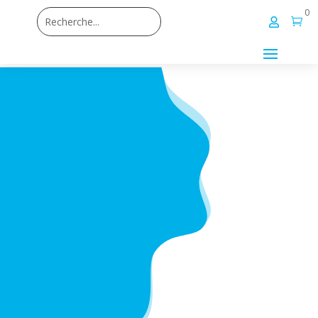
0

