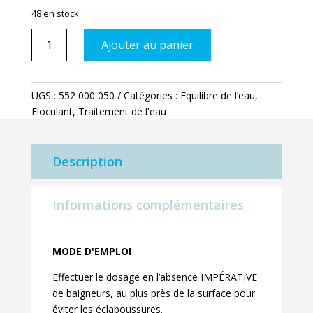
48 en stock
quantité
Ajouter au panier
de
Floculant
liquide
UGS :
552 000 050
Catégories :
Equilibre de l’eau
,
5l
Floculant
,
Traitement de l'eau
Description
Informations complémentaires
MODE D'EMPLOI
Effectuer le dosage en l’absence IMPÉRATIVE
de baigneurs, au plus près de la surface pour
éviter les éclaboussures.