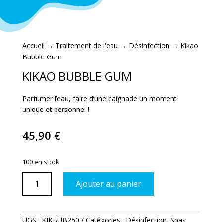
Accueil
→
Traitement de l'eau
→
Désinfection
→ Kikao
Bubble Gum
KIKAO BUBBLE GUM
Parfumer l’eau, faire d’une baignade un moment
unique et personnel !
45,90
€
100 en stock
quantité
Ajouter au panier
de
Kikao
Bubble
UGS :
KIKBUB250
Catégories :
Désinfection
,
Spas