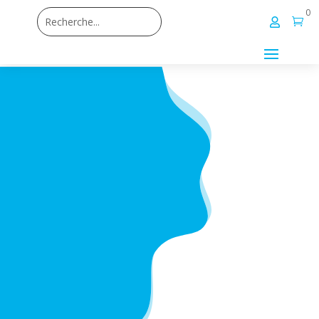
0

