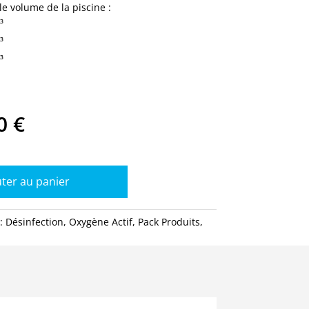
le volume de la piscine :
³
³
³
Le
50
€
prix
actuel
est :
0 €.
161,50 €.
ter au panier
 :
Désinfection
,
Oxygène Actif
,
Pack Produits
,