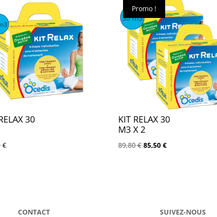
Promo !
 RELAX 30
KIT RELAX 30
M3 X 2
Le
Le
0
€
89,80
€
85,50
€
prix
prix
initial
actuel
était :
est :
89,80 €.
85,50 €.
CONTACT
SUIVEZ-NOUS