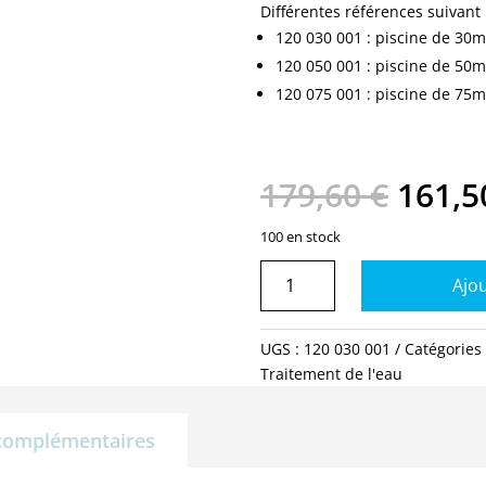
Différentes références suivant 
120 030 001 : piscine de 30m
120 050 001 : piscine de 50m
120 075 001 : piscine de 75m
Le
179,60
€
161,
prix
initial
100 en stock
était :
quantité
179,6
Ajou
de
Kit
Relax
UGS :
120 030 001
Catégories
30
Traitement de l'eau
m3
x
complémentaires
4