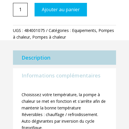
quantité
Ajouter au panier
de
MELPAC
Inverter
UGS :
484001075
Catégories :
Equipements
,
Pompes
75
à chaleur
,
Pompes à chaleur
Wifi
Description
Informations complémentaires
Choisissez votre température, la pompe à
chaleur se met en fonction et s'arrête afin de
maintenir la bonne température
Réversibles : chauffage / refroidissement.
Auto dégivrantes par inversion du cycle
frigorifique.