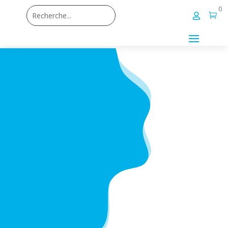
0

