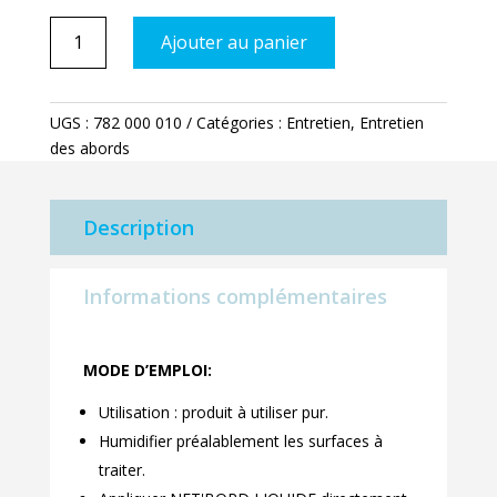
quantité
Ajouter au panier
de
NetBord
liquide
UGS :
782 000 010
Catégories :
Entretien
,
Entretien
1l
des abords
Description
Informations complémentaires
MODE D’EMPLOI:
Utilisation : produit à utiliser pur.
Humidifier préalablement les surfaces à
traiter.