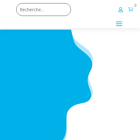
0

