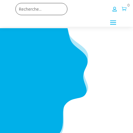
0

