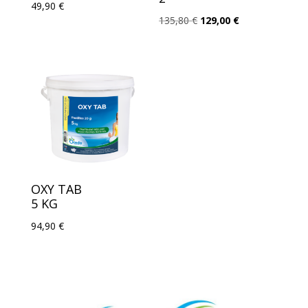
49,90
€
Le
Le
135,80
€
129,00
€
prix
prix
initial
actuel
était :
est :
135,80 €.
129,00 €.
OXY TAB
5 KG
94,90
€