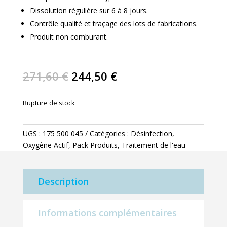
Dissolution régulière sur 6 à 8 jours.
Contrôle qualité et traçage des lots de fabrications.
Produit non comburant.
Le
Le
271,60
€
244,50
€
prix
prix
initial
actuel
Rupture de stock
était :
est :
271,60 €.
244,50 €.
UGS :
175 500 045
Catégories :
Désinfection
,
Oxygène Actif
,
Pack Produits
,
Traitement de l'eau
Description
Informations complémentaires