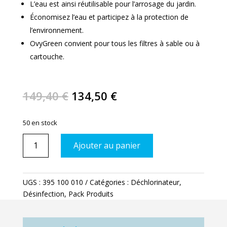
L’eau est ainsi réutilisable pour l’arrosage du jardin.
Économisez l’eau et participez à la protection de
l’environnement.
OvyGreen convient pour tous les filtres à sable ou à
cartouche.
Le
Le
149,40
€
134,50
€
prix
prix
initial
actuel
50 en stock
était :
est :
quantité
149,40 €.
134,50 €.
Ajouter au panier
de
OvyTrèfle
x
UGS :
395 100 010
Catégories :
Déchlorinateur
,
6
Désinfection
,
Pack Produits