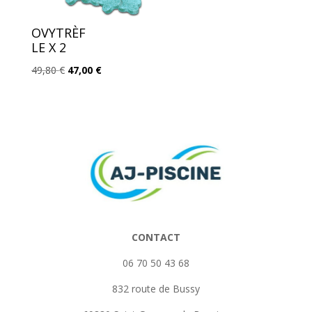
OVYTRÈF
LE X 2
Le
Le
49,80
€
47,00
€
prix
prix
initial
actuel
était :
est :
49,80 €.
47,00 €.
CONTACT
06 70 50 43 68
832 route de Bussy