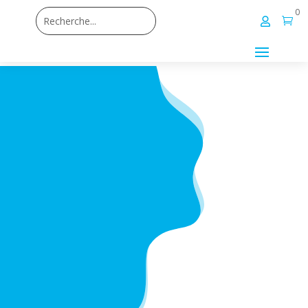
0

