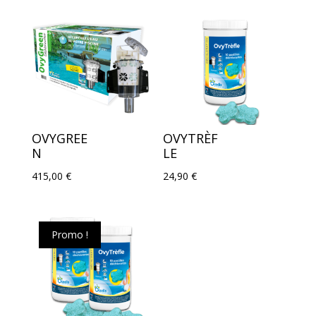
OVYGREE
OVYTRÈF
N
LE
415,00
€
24,90
€
Promo !