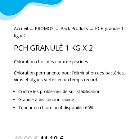
Accueil
→
PROMOS
→
Pack Produits
→ PCH granulé 1
kg x 2
PCH GRANULÉ 1 KG X 2
Chloration choc des eaux de piscines.
Chloration permanente pour l’élimination des bactéries,
virus et algues vertes en un temps record.
Contre les problèmes de sur-stabilisation
Granulé à dissolution rapide
Teneur en chlore actif disponible 65%
Le
Le
49,00
€
44,10
€