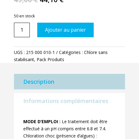
prix
prix
initial
actuel
50 en stock
était :
est :
quantité
49,00 €.
44,10 €.
Ajouter au panier
de
PCH
granulé
UGS :
215 000 010-1
Catégories :
Chlore sans
1
stabilisant
,
Pack Produits
kg
x
2
Description
Informations complémentaires
MODE D’EMPLOI :
Le traitement doit être
effectué à un pH compris entre 6.8 et 7.4.
Chloration choc (présence d’algues) :