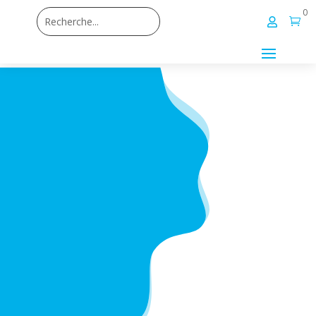
0

