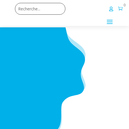
0

