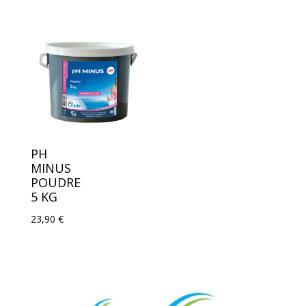
prix
prix
initial
actuel
était :
est :
147,80 €.
140,50 €.
PH
MINUS
POUDRE
5 KG
23,90
€