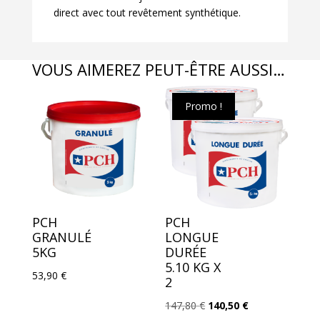
direct avec tout revêtement synthétique.
VOUS AIMEREZ PEUT-ÊTRE AUSSI…
Promo !
PCH
PCH
GRANULÉ
LONGUE
5KG
DURÉE
5.10 KG X
53,90
€
2
Le
Le
147,80
€
140,50
€