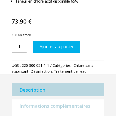
Teneur en chlore actif disponible 65%
73,90
€
100 en stock
quantité
Ajouter au panier
de
PCH
longue
UGS :
220 300 051-1-1
Catégories :
Chlore sans
durée
stabilisant
,
Désinfection
,
Traitement de l'eau
5.10
kg
Description
Informations complémentaires