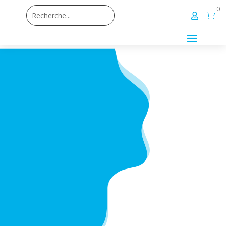
0

