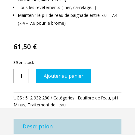
Tous les revêtements (liner, carrelage…)
Maintenir le pH de l’eau de baignade entre 7.0 – 7.4
(7.4 – 7.6 pour le brome).
61,50
€
39 en stock
quantité
Ajouter au panier
de
Ph
Minus
UGS :
512 932 280
Catégories :
Equilibre de l’eau
,
pH
20L
Minus
,
Traitement de l'eau
35%
PRO
Description