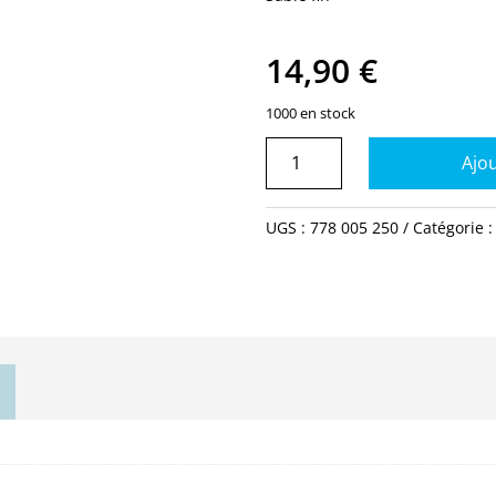
14,90
€
1000 en stock
quantité
Ajou
de
Sable
fin
UGS :
778 005 250
Catégorie 
25kg