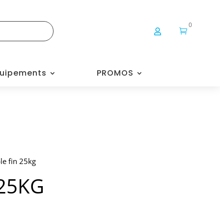
0


uipements
PROMOS
e fin 25kg
 25KG