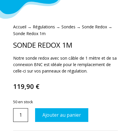
Accueil
→
Régulations
→
Sondes
→
Sonde Redox
→
Sonde Redox 1m
SONDE REDOX 1M
Notre sonde redox avec son câble de 1 mètre et de sa
connexion BNC est idéale pour le remplacement de
celle-ci sur vos panneaux de régulation.
119,90
€
50 en stock
quantité
Ajouter au panier
de
Sonde