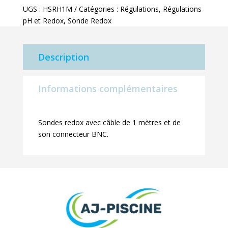
Redox
UGS :
HSRH1M
Catégories :
Régulations
,
Régulations
1m
pH et Redox
,
Sonde Redox
Description
Informations complémentaires
Sondes redox avec câble de 1 mètres et de
son connecteur BNC.