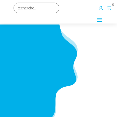
0

