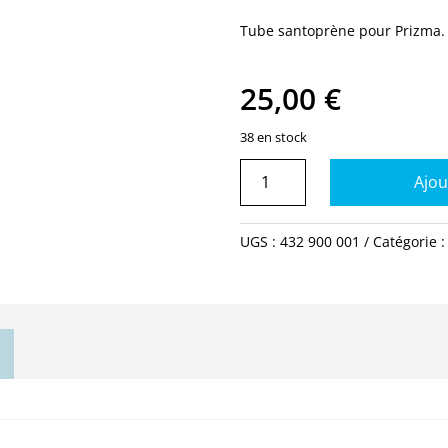
Tube santoprène pour Prizma.
25,00
€
38 en stock
quantité
Ajou
de
Tube
péristaltique
UGS :
432 900 001
Catégorie 
pompe
Prizma