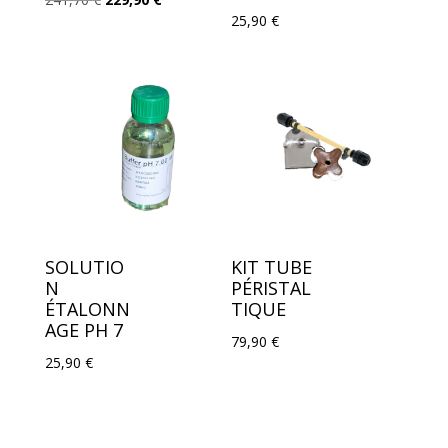
25,90
€
prix
prix
initial
actuel
était :
est :
241,70 €.
229,90 €.
SOLUTIO
KIT TUBE
N
PÉRISTAL
ÉTALONN
TIQUE
AGE PH 7
79,90
€
25,90
€