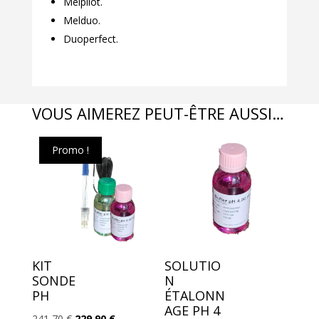
Melpilot.
Melduo.
Duoperfect.
VOUS AIMEREZ PEUT-ÊTRE AUSSI…
Promo !
KIT
SOLUTIO
SONDE
N
PH
ÉTALONN
AGE PH 4
Le
Le
241,70
€
229,90
€