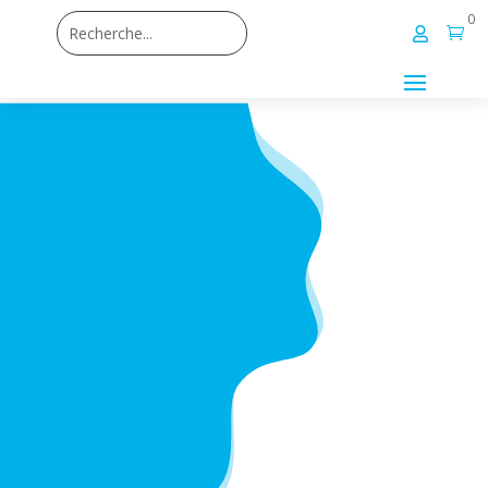
0

