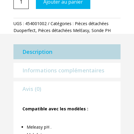
Ajouter au panier
de
Sonde
pH
UGS :
454001002
Catégories :
Pièces détachées
Duoperfect
,
Pièces détachées MelEasy
,
Sonde PH
Description
Informations complémentaires
Avis (0)
Compatible avec les modèles :
Meleasy pH .