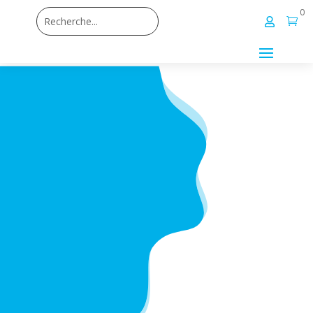
0

