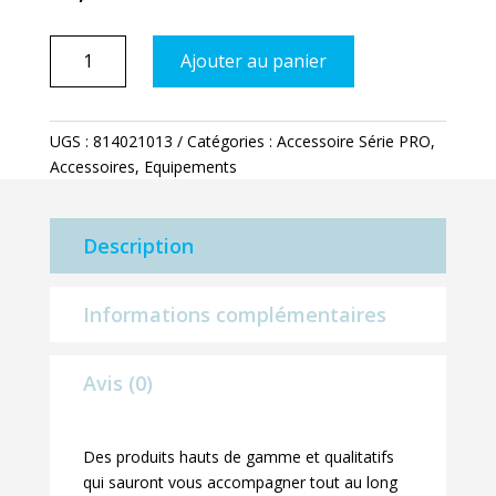
quantité
Ajouter au panier
de
Brosse
ligne
UGS :
814021013
Catégories :
Accessoire Série PRO
,
d'eau
Accessoires
,
Equipements
avec
réservoir
Description
Informations complémentaires
Avis (0)
Des produits hauts de gamme et qualitatifs
qui sauront vous accompagner tout au long