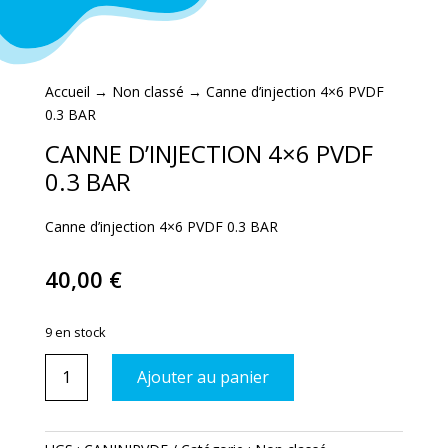
Accueil
→
Non classé
→ Canne d’injection 4×6 PVDF
0.3 BAR
CANNE D’INJECTION 4×6 PVDF
0.3 BAR
Canne d’injection 4×6 PVDF 0.3 BAR
40,00
€
9 en stock
quantité
Ajouter au panier
de
Canne
d'injection