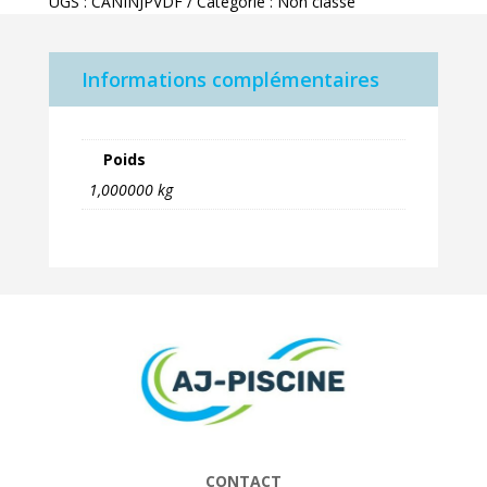
UGS :
CANINJPVDF
Catégorie :
Non classé
4x6
PVDF
0.3
Informations complémentaires
BAR
Poids
1,000000 kg
CONTACT