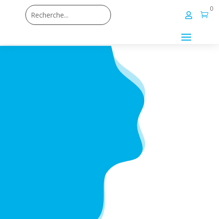
0

