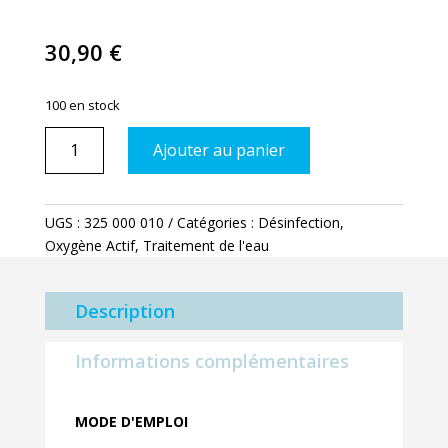
30,90
€
100 en stock
quantité
Ajouter au panier
de
Oxyclean
1
UGS :
325 000 010
Catégories :
Désinfection
,
Kg
Oxygène Actif
,
Traitement de l'eau
:
Rattrapage
des
Description
eaux
vertes
Informations complémentaires
MODE D'EMPLOI