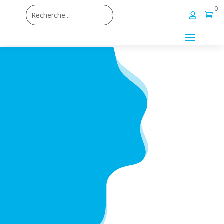
0

