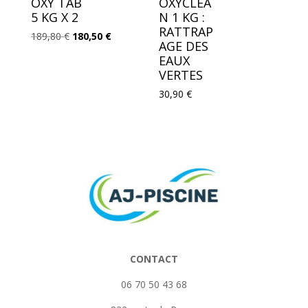
OXY TAB
OXYCLEA
5 KG X 2
N 1 KG :
RATTRAP
Le
Le
189,80
€
180,50
€
AGE DES
prix
prix
EAUX
initial
actuel
VERTES
était :
est :
30,90
€
189,80 €.
180,50 €.
CONTACT
06 70 50 43 68