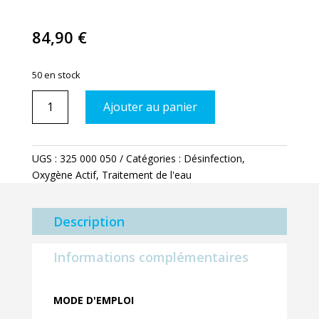
84,90
€
50 en stock
quantité
Ajouter au panier
de
Oxyclean
5
UGS :
325 000 050
Catégories :
Désinfection
,
Kg
Oxygène Actif
,
Traitement de l'eau
:
Rattrapage
des
Description
eaux
vertes
Informations complémentaires
MODE D'EMPLOI