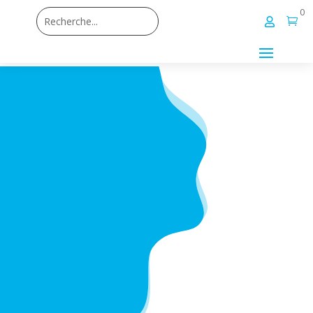
0

