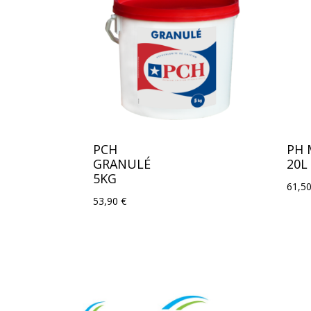
PCH
PH 
GRANULÉ
20L
5KG
61,5
53,90
€