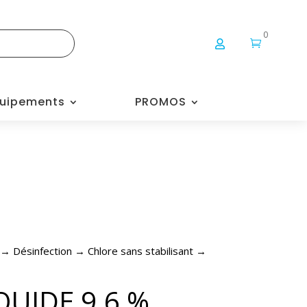
0


uipements
PROMOS
→
Désinfection
→
Chlore sans stabilisant
→
QUIDE 9.6 %