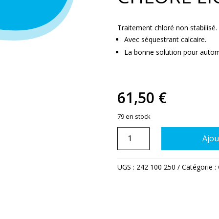
Traitement chloré non stabilisé.
Avec séquestrant calcaire.
La bonne solution pour automa
61,50
€
79 en stock
quantité
Ajou
de
Chlore
liquide
UGS :
242 100 250
Catégorie :
9.6
%